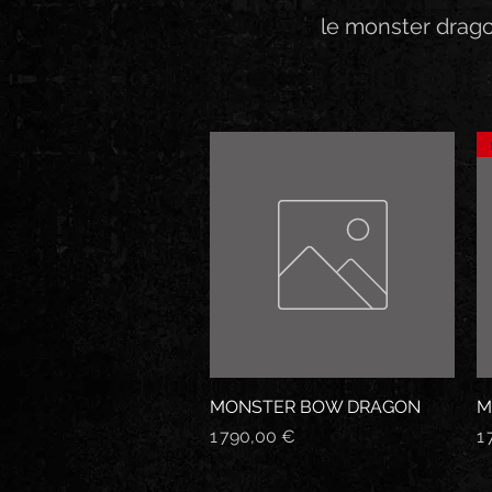
le monster drag
MONSTER BOW DRAGON
Aperçu rapide
M
Prix
Pr
1 790,00 €
1