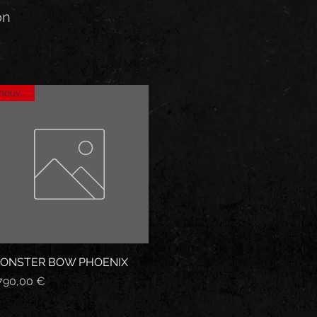
on
nouveau
ONSTER BOW PHOENIX
Aperçu rapide
ix
 790,00 €