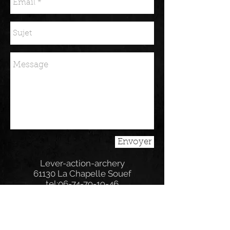
Envoyer
Lever-action-archery
61130 La Chapelle Souef
tel:
06-74-79-19-46