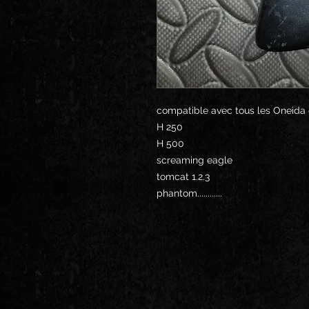
compatible avec tous les Oneida
H 250
H 500
screaming eagle
tomcat 1.2.3
phantom............