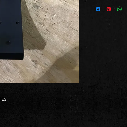
E
TES