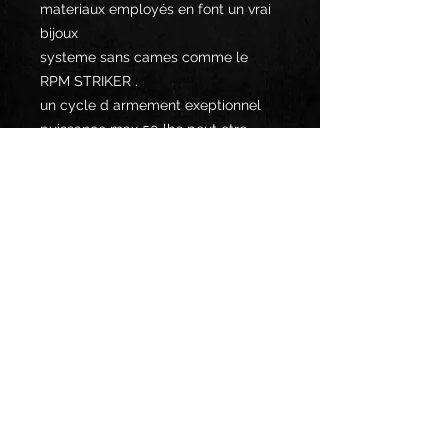
materiaux employés en font un vrai
bijoux
systeme sans cames comme le
RPM STRIKER .
un cycle d armement exeptionnel
puissance max 50 lbs peut etre
construit en 35/40/45
band d arc 7/7.5
longueur total entre 38 et 40 pouces
delais de fabrication entre 3 et 6
mois
le prix indiqué est hors options
tout est possible au niveaux des
finitions: peinture,thermolacage,film
hydro, anodistion.............
toute commande se fait sur devis
merci de nous contacter avant de
passer votre commande