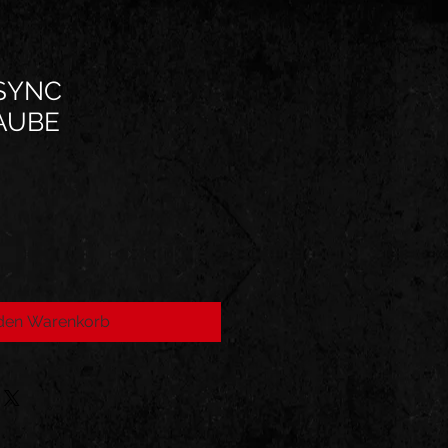
 SYNC
AUBE
 den Warenkorb