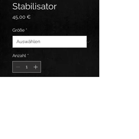
Stabilisator
Preis
45,00 €
Größe
*
Anzahl
*
In den Warenkorb
perfekt geeignet für unsere
Hebelbögen
Erhältlich in 2, 3 und 4 Zoll