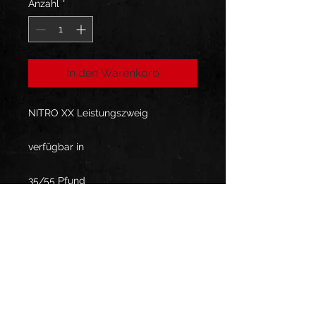
Anzahl
*
In den Warenkorb
NITRO XX Leistungszweig
verfügbar in
35/55 Pfund
55/75 Pfund
Hydro-Carbon-Finish
Wird paarweise verkauft