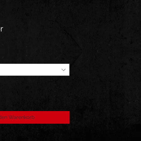
r
 den Warenkorb