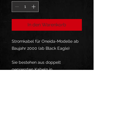
In den Warenkorb
Stromkabel für Oneida-Modelle ab
Baujahr 2000 (ab Black Eagle)
Sie bestehen aus doppelt
gepressten Kabeln in
Luftfahrtqualität.
Sie werden anhand der Maße Ihrer
alten Kabel oder gemäß den Daten
von Oneida hergestellt.
Bitte geben Sie bei der Bestellung
die Farbe Ihrer Kabel an, oder, falls